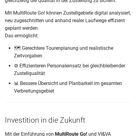
gleichzeitig die Qualität in der Zustellung zu sichern.
Mit MultiRoute Go! können Zustellgebiete digital analysiert,
Begriffe
neu zugeschnitten und anhand realer Laufwege effizient
geplant werden.
Changelog
Das ermöglicht:
🗺️ Gerechtere Tourenplanung und realistische
Zeitvorgaben
⚙️ Effizienteren Personaleinsatz bei gleichbleibender
Zustellqualität
📊 Bessere Übersicht und Planbarkeit im gesamten
Verbreitungsgebiet
Investition in die Zukunft
Mit der Einführung von
MultiRoute Go!
und VI&VA