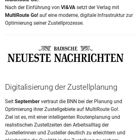
i
Nach der Einführung von
VI&VA
setzt der Verlag mit
6. Optimierungen in der
MultiRoute Go!
auf eine moderne, digitale Infrastruktur zur
t
Gehfolgenberechnung
Optimierung seiner Zustellprozesse.
i
7. Trägerdokumente
a
8. Zusatzmodule
l
i
9. Exporte
s
10. Importe
i
Digitalisierung der Zustellplanung
Sicherheit
e
Seit
September
vertraut die BNN bei der Planung und
r
Tipps & Tricks
Optimierung ihrer Zustellgebiete auf MultiRoute Go!.
Ziel ist es, mit einer intelligenten Routenplanung und
t
Administration
realistischen Zustellzeiten den Arbeitsalltag der
Zustellerinnen und Zusteller deutlich zu erleichtern und
Automatisierung