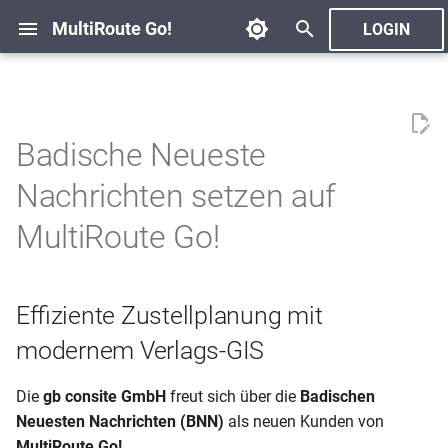
MultiRoute Go!
LOGIN
S
u
Übersicht
MRG! API
2026
Blog
c
Badische Neueste
h
Grundlagen
Routen & Endpunkte
2025
Nachrichten setzen auf
e
MultiRoute Go!
1. Datenintegration
2024
w
2. Gebietsplanung
2023
i
Effiziente Zustellplanung mit
r
3. Adressverwaltung
2022
modernem Verlags-GIS
d
4. Spezialhäuser
i
Die
gb consite GmbH
freut sich über die
Badischen
Neuesten Nachrichten (BNN)
als neuen Kunden von
n
5. Gehfolgenberechnung
MultiRoute Go!
.