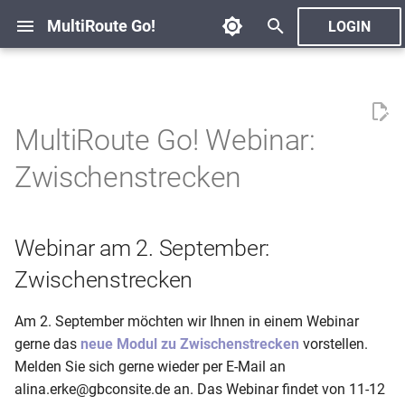
MultiRoute Go!
LOGIN
S
u
Übersicht
MRG! API
2026
Blog
c
MultiRoute Go! Webinar:
h
Grundlagen
Routen & Endpunkte
2025
Zwischenstrecken
e
1. Datenintegration
2024
w
Webinar am 2. September:
2. Gebietsplanung
2023
i
Zwischenstrecken
r
3. Adressverwaltung
2022
d
Am 2. September möchten wir Ihnen in einem Webinar
4. Spezialhäuser
gerne das
neue Modul zu Zwischenstrecken
vorstellen.
i
Melden Sie sich gerne wieder per E-Mail an
n
5. Gehfolgenberechnung
alina.erke@gbconsite.de an. Das Webinar findet von 11-12