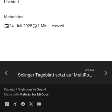
Uhr statt.
i
6. Optimierungen in der
t
Gehfolgenberechnung
Metadaten
i
7. Trägerdokumente
24. Juli 2025
1 Min. Lesezeit
a
8. Zusatzmodule
l
i
9. Exporte
s
10. Importe
i
Weiter
Solinger Tageblatt setzt auf MultiRoute Go!
Sicherheit
e
r
Tipps & Tricks
Copyright © gb consite GmbH
t
Made with
Material for MkDocs
Administration
Automatisierung